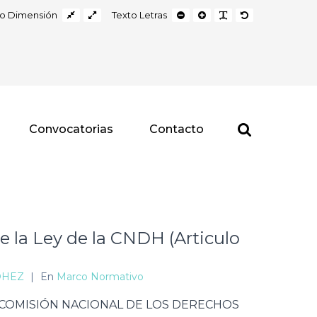
w
Fixed
Wide
Smaller
Larger
Readable
Default
ilo Dimensión
Texto Letras
layout
layout
Font
Font
Font
Font
ast
Buscar
Convocatorias
Contacto
 la Ley de la CNDH (Articulo
DHEZ
|
En
Marco Normativo
COMISIÓN NACIONAL DE LOS DERECHOS