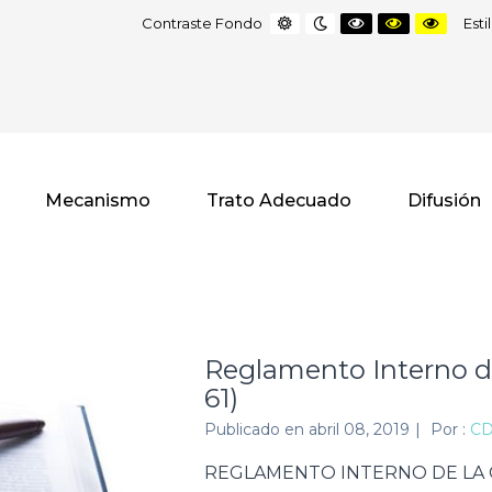
Default
Night
Black
Black
Yello
Contraste Fondo
Est
contrast
contrast
and
and
and
White
Yellow
Black
contrast
contrast
contr
Mecanismo
Trato Adecuado
Difusión
Reglamento Interno de
61)
Publicado en
abril 08, 2019
|
Por :
C
REGLAMENTO INTERNO DE LA 