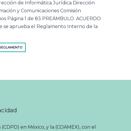
cción de Informática Jurídica Dirección
rmación y Comunicaciones Comisión
anos Página 1 de 83 PREÁMBULO. ACUERDO
ue se aprueba el Reglamento Interno de la
REGLAMENTO
acidad
 (CDPD) en México, y la (COAMEX), con el