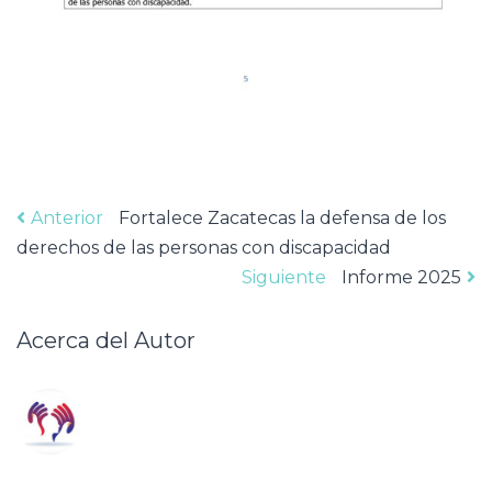
Navegación
Anterior
Anterior
Fortalece Zacatecas la defensa de los
derechos de las personas con discapacidad
Articulo:
de
Siguiente
Siguiente
Informe 2025
Articulo:
entradas
Acerca del Autor