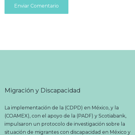
e
e
b
o
b
>
E
s
(
l
i
*
e
t
)
c
e
t
r
o
n
i
Migración y Discapacidad
c
o
La implementación de la (CDPD) en México, y la
(COAMEX), con el apoyo de la (PADF) y Scotiabank,
impulsaron un protocolo de investigación sobre la
situación de migrantes con discapacidad en México y