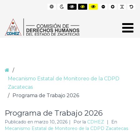
–
Default
Night
Black
Black
Yellow
Smaller
Larger
Reada
De
contrast
contrast
and
and
and
Font
Font
Font
Fo
Programa
White
Yellow
Black
de
contrast
contrast
contrast
Of
Trabajo
2026
Si
Home
/
Mecanismo Estatal de Monitoreo de la CDPD
Zacatecas
/
Programa de Trabajo 2026
Programa de Trabajo 2026
Publicado en
marzo 10, 2026
|
Por la
CDHEZ
|
En
Mecanismo Estatal de Monitoreo de la CDPD Zacatecas