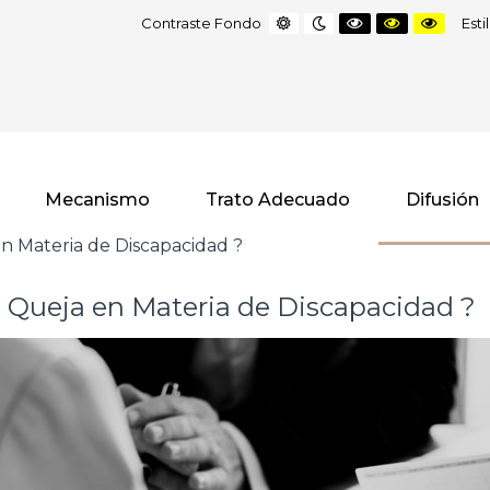
Default
Night
Black
Black
Yello
Contraste Fondo
Est
contrast
contrast
and
and
and
White
Yellow
Black
contrast
contrast
contr
Mecanismo
Trato Adecuado
Difusión
n Materia de Discapacidad ?
 Queja en Materia de Discapacidad ?