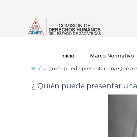
–
¿
Quién
puede
presentar
una
Queja
Inicio
Marco Normativo
en
Home
/
¿ Quién puede presentar una Queja e
Materia
de
¿ Quién puede presentar una
Discapacidad
?